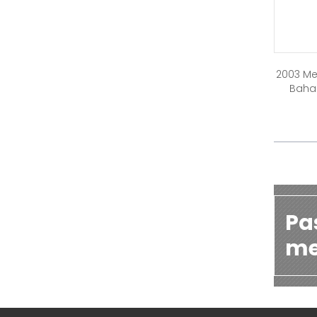
2003 Me
Bahag
Pa
me