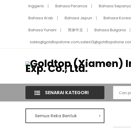
Inggeris
Bahasa Perancis
Bahasa Sepanyo
Bahasa Arab
Bahasa Jepun
Bahasa Korea
Bahasa Yunani
简体中文
Bahasa Bulgaria
sales@goldtopstone.com,sales13@goldtopstone.co
SENARAI KATEGORI
Semua Reka Bentuk
>