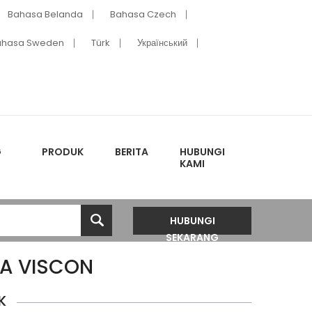
Bahasa Belanda
Bahasa Czech
ahasa Sweden
Türk
Український
G
PRODUK
BERITA
HUBUNGI
KAMI
HUBUNGI
SEKARANG
A VISCON
K