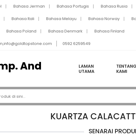
l
Bahasa Jerman
Bahasa Portugis
Bahasa Rusia
Bahasa Itali
Bahasa Melayu
Bahasa Norway
B
Bahasa Poland
Bahasa Denmark
Bahasa Finland
m,info@goldtopstone.com
0592 6259549
LAMAN
TENTAN
UTAMA
KAMI
KUARTZA CALACATT
SENARAI PRODU