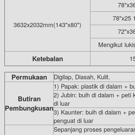
78"x3
78"x25 
3632x2032mm(143"x80")
72"x3
Mengikut luk
Ketebalan
1
Permukaan
Digilap, Diasah, Kulit.
1) Papak: plastik di dalam + b
2) Jubin: buih di dalam + peti
Butiran
di luar
Pembungkusan
3) Kaunter: buih di dalam + pe
penguat di luar
Sepanjang proses pengeluaran,