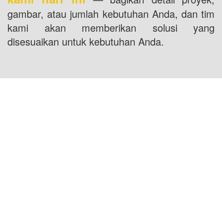
gambar, atau jumlah kebutuhan Anda, dan tim
kami akan memberikan solusi yang
disesuaikan untuk kebutuhan Anda.
LOKASI USA: 1800 PEACHTREE ST NW STE
410, ATLANTA, GA 30309
LOKASI CHINA: Bilik 2505/2512, No.464 Jalan
Xinlinwan, Daerah Jimei, Xiamen, 361022
LOKASI THAILAND: Moo.2, Kalong,
AmphurMaung, Samutsakhon Thailand 74000
LOKASI MALAYSIA: NO. 18-5-1, JALAN