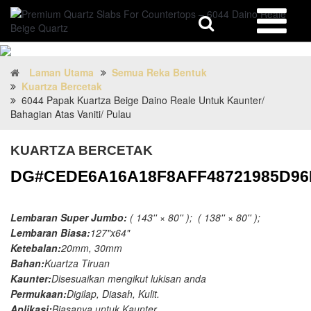
Laman Utama
Semua Reka Bentuk
Kuartza Bercetak
6044 Papak Kuartza Beige Daino Reale Untuk Kaunter/
Bahagian Atas Vaniti/ Pulau
KUARTZA BERCETAK
DG#CEDE6A16A18F8AFF48721985D9
Lembaran Super Jumbo:
( 143'' × 80'' ); ( 138'' × 80'' );
Lembaran Biasa:
127"x64"
Ketebalan:
20mm, 30mm
Bahan:
Kuartza Tiruan
Kaunter:
Disesuaikan mengikut lukisan anda
Permukaan:
Digilap, Diasah, Kulit.
Aplikasi:
Biasanya untuk Kaunter