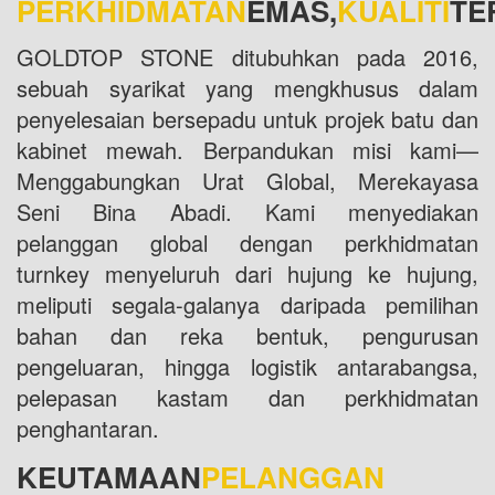
PERKHIDMATAN
EMAS,
KUALITI
TE
GOLDTOP STONE ditubuhkan pada 2016,
sebuah syarikat yang mengkhusus dalam
penyelesaian bersepadu untuk projek batu dan
kabinet mewah. Berpandukan misi kami—
Menggabungkan Urat Global, Merekayasa
Seni Bina Abadi. Kami menyediakan
pelanggan global dengan perkhidmatan
turnkey menyeluruh dari hujung ke hujung,
meliputi segala-galanya daripada pemilihan
bahan dan reka bentuk, pengurusan
pengeluaran, hingga logistik antarabangsa,
pelepasan kastam dan perkhidmatan
penghantaran.
KEUTAMAAN
PELANGGAN