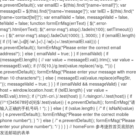
e.preventDefault(); var emailEl = $(this).find("[name='email']"); var
messageEl = $(this).find("[name='message']"); var telEl = $(this).find("
[name='contact[tel]']"); var emailValid = false, messageValid = false,
telValid = false; function formErrMsg(errText) { $(".error-
msg").html(errText); $(".error-msg").stop().fadeIn(100); setTimeout(()
=> { $(".error-msg").stop().fadeOut(1000); }, 3000); } if (emailEl.length)
{ if (!/[-\w\.]+@[-\w\.]+(\.[-\w]+)+/.test(emailEl.val())) {
e.preventDefault(); formErrMsg("Please enter the correct email
address!"); } else { emailValid = true; } } if (emailValid) { if
(messageEl.length) { // var value = messageEl.val().trim(); var value =
messageEl.val(); if (!/\S{10,}/g.test(value.replace(/\s/g, ""))) {
e.preventDefault(); formErrMsg("Please enter your message with more
than 10 characters!"); } else { messageEl.val(value.replace(eRegStr,
'')); messageValid = true; } } } if (emailValid && messageValid) { var
host = window.location.host; if (telEl.length) { var value =
telEl.val().trim(); if (/^(zh\-cn\.)/.test(host) || /\.risingcn\./.test(host)) { if
(!/^1[3456789]\d{9}$/.test(value)) { e.preventDefault(); formErrMsg("请
输入正确的手机号码！"); } } else { if (value.length) { /* if ( isNaN(value)
) { e.preventDefault(); formErrMsg("Please enter the correct mobile
phone number"); } */ } else { /* e.preventDefault(); formErrMsg("Please
enter your phone number"); */ } } } } // homeForm 参考捷胜首页底部的
发送邮箱的表单