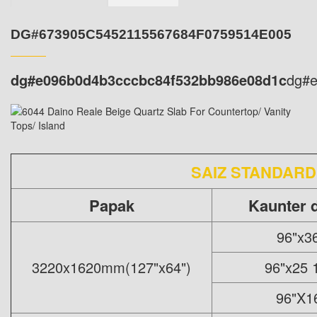
DG#673905C5452115567684F0759514E005
dg#e096b0d4b3cccbc84f532bb986e08d1c
dg#
SAIZ STANDAR
Papak
Kaunter 
96"x3
3220x1620mm(127"x64")
96"x25 
96"X1