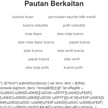
Pautan Berkaitan
kuartza tiruan
permukaan kaunter bilik mandi
kuarza calacatta
putih calacatta
meja dapur
atas meja kuarza
atas meja dapur kuarza
papak kuarza
jubin kuarza
atas vaniti kuarza
papak kuarza
atas vaniti
atas meja putih
kuarza putih
"); $("form").submit(function(e) { var form_item = $(this);
console.log(form_item) /*emoji表情过滤*/ let eRegStr =
/[\uD83C|\uD83D|\uD83E][\uDC00-\uDFFF][\u200D|\uFE0F]|
[\uD83C|\uD83D|\uD83E][\uDC00-\uDFFF]|[0-9|*|#]\uFE0F\u20E3|[0-
9|#]\u20E3|[\u203C-\u3299]\uFE0F\u200D|[\u203C-\u3299]\uFE0F|
[\u2122-\u2B55]|\u303D|[\A9|\AE]\u3030|\uA9|\uAE|\u3030/ig; //