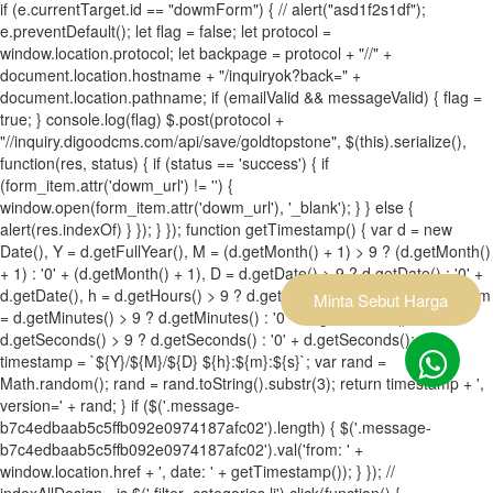
if (e.currentTarget.id == "dowmForm") { // alert("asd1f2s1df");
e.preventDefault(); let flag = false; let protocol =
window.location.protocol; let backpage = protocol + "//" +
document.location.hostname + "/inquiryok?back=" +
document.location.pathname; if (emailValid && messageValid) { flag =
true; } console.log(flag) $.post(protocol +
"//inquiry.digoodcms.com/api/save/goldtopstone", $(this).serialize(),
function(res, status) { if (status == 'success') { if
(form_item.attr('dowm_url') != '') {
window.open(form_item.attr('dowm_url'), '_blank'); } } else {
alert(res.indexOf) } }); } }); function getTimestamp() { var d = new
Date(), Y = d.getFullYear(), M = (d.getMonth() + 1) > 9 ? (d.getMonth()
+ 1) : '0' + (d.getMonth() + 1), D = d.getDate() > 9 ? d.getDate() : '0' +
d.getDate(), h = d.getHours() > 9 ? d.getHours() : '0' + d.getHours(), m
Minta Sebut Harga
= d.getMinutes() > 9 ? d.getMinutes() : '0' + d.getMinutes(), s =
d.getSeconds() > 9 ? d.getSeconds() : '0' + d.getSeconds(); var
timestamp = `${Y}/${M}/${D} ${h}:${m}:${s}`; var rand =
Math.random(); rand = rand.toString().substr(3); return timestamp + ',
version=' + rand; } if ($('.message-
b7c4edbaab5c5ffb092e0974187afc02').length) { $('.message-
b7c4edbaab5c5ffb092e0974187afc02').val('from: ' +
window.location.href + ', date: ' + getTimestamp()); } }); //
indexAllDesign - js $('.filter .categories li').click(function() {