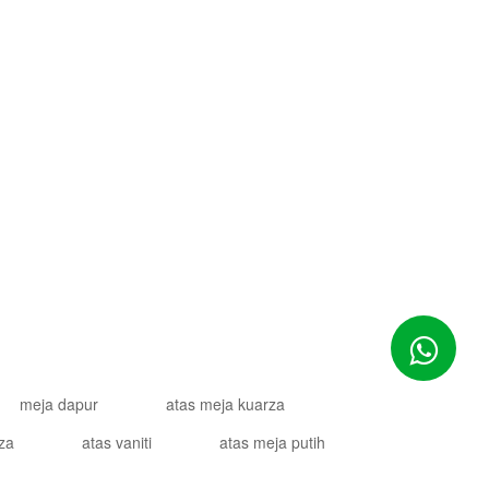
 2012-2024 Goldtop Stone 2024 Hak Cipta Terpelihara
meja dapur
atas meja kuarza
za
atas vaniti
atas meja putih