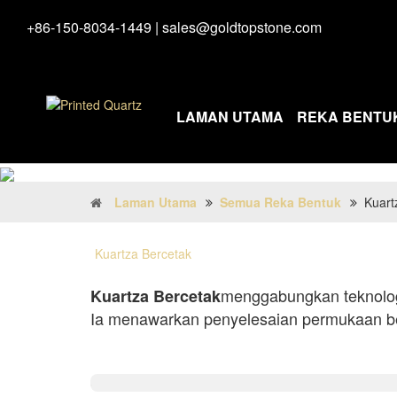
+86-150-8034-1449
|
sales@goldtopstone.com
LAMAN UTAMA
REKA BENTU
Laman Utama
Semua Reka Bentuk
Kuart
Kuartza Bercetak
menggabungkan teknologi
Kuartza Bercetak
Ia menawarkan penyelesaian permukaan ber