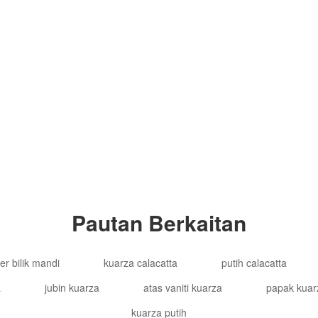
 KOMERSIAL KARNIVAL, 18
Hak Cipta ©
Pautan Berkaitan
r bilik mandi
kuarza calacatta
putih calacatta
a
jubin kuarza
atas vaniti kuarza
papak kuar
kuarza putih