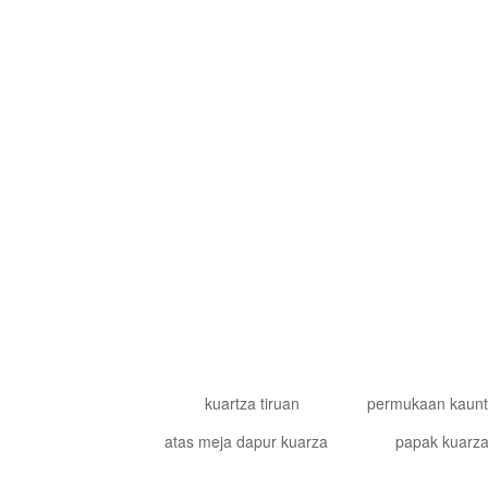
LOKASI HONG KONG: FLAT 01A1, 10/F BANGUNAN
JALAN JAVA, NORTH POINT.
kuartza tiruan
permukaan kaunte
atas meja dapur kuarza
papak kuarz