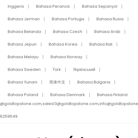
Inggeris
Bahasa Perancis
Bahasa Sepanyol
Bahasa Jerman
Bahasa Portugis
Bahasa Rusia
Bahasa Belanda
Bahasa Czech
Bahasa Arab
Bahasa Jepun
Bahasa Korea
Bahasa Itali
Bahasa Melayu
Bahasa Norway
Bahasa Sweden
Türk
Український
Bahasa Yunani
简体中文
Bahasa Bulgaria
Bahasa Poland
Bahasa Denmark
Bahasa Finland
s@goldtopstone.com,sales13@goldtopstone.com,info@goldtopston
 6259549