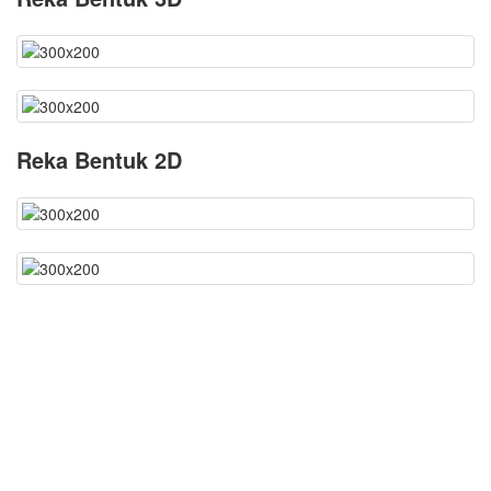
Reka Bentuk 2D
LOKASI USA: 1800 PEACHTREE ST NW STE
410, ATLANTA, GA 30309