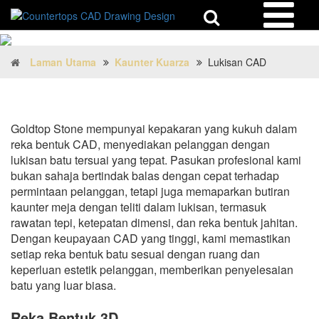
Laman Utama
Kaunter Kuarza
Lukisan CAD
Goldtop Stone mempunyai kepakaran yang kukuh dalam
reka bentuk CAD, menyediakan pelanggan dengan
lukisan batu tersuai yang tepat. Pasukan profesional kami
bukan sahaja bertindak balas dengan cepat terhadap
permintaan pelanggan, tetapi juga memaparkan butiran
kaunter meja dengan teliti dalam lukisan, termasuk
rawatan tepi, ketepatan dimensi, dan reka bentuk jahitan.
Dengan keupayaan CAD yang tinggi, kami memastikan
setiap reka bentuk batu sesuai dengan ruang dan
keperluan estetik pelanggan, memberikan penyelesaian
batu yang luar biasa.
Reka Bentuk 3D