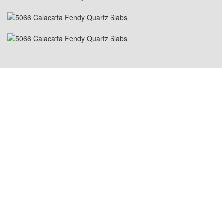
LOKASI USA: 1800 PEACHTREE ST NW STE
410, ATLANTA, GA 30309
LOKASI CHINA: Bilik 2505/2512, No.464 Jalan
Xinlinwan, Daerah Jimei, Xiamen, 361022
LOKASI THAILAND: Moo.2, Kalong,
AmphurMaung, Samutsakhon Thailand 74000
LOKASI MALAYSIA: NO. 18-5-1, JALAN