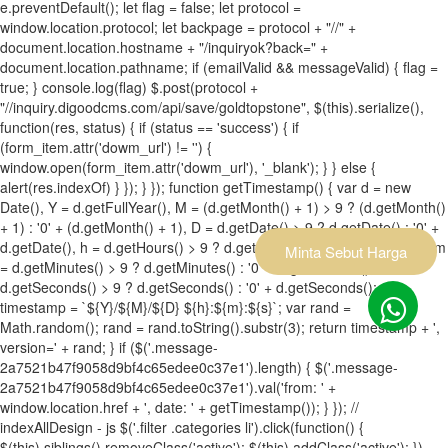
e.preventDefault(); let flag = false; let protocol =
window.location.protocol; let backpage = protocol + "//" +
document.location.hostname + "/inquiryok?back=" +
document.location.pathname; if (emailValid && messageValid) { flag =
true; } console.log(flag) $.post(protocol +
"//inquiry.digoodcms.com/api/save/goldtopstone", $(this).serialize(),
function(res, status) { if (status == 'success') { if
(form_item.attr('dowm_url') != '') {
window.open(form_item.attr('dowm_url'), '_blank'); } } else {
alert(res.indexOf) } }); } }); function getTimestamp() { var d = new
Date(), Y = d.getFullYear(), M = (d.getMonth() + 1) > 9 ? (d.getMonth()
+ 1) : '0' + (d.getMonth() + 1), D = d.getDate() > 9 ? d.getDate() : '0' +
d.getDate(), h = d.getHours() > 9 ? d.getHours() : '0' + d.getHours(), m
Minta Sebut Harga
= d.getMinutes() > 9 ? d.getMinutes() : '0' + d.getMinutes(), s =
d.getSeconds() > 9 ? d.getSeconds() : '0' + d.getSeconds(); var
timestamp = `${Y}/${M}/${D} ${h}:${m}:${s}`; var rand =
Math.random(); rand = rand.toString().substr(3); return timestamp + ',
version=' + rand; } if ($('.message-
2a7521b47f9058d9bf4c65edee0c37e1').length) { $('.message-
2a7521b47f9058d9bf4c65edee0c37e1').val('from: ' +
window.location.href + ', date: ' + getTimestamp()); } }); //
indexAllDesign - js $('.filter .categories li').click(function() {
$(this).siblings().removeClass('active'); $(this).addClass('active'); })