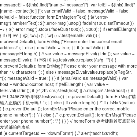
messageEl = $(this).find("[name='message']"); var telEl = $(this).find("
[name='contact[tel]']"); var emailValid = false, messageValid = false,
telValid = false; function formErrMsg(errText) { $(".error-
msg").html(errText); $(".error-msg").stop().fadeIn(100); setTimeout(()
=> { $(".error-msg").stop().fadeOut(1000); }, 3000); } if (emailEl.length)
{ if (!/[-\w\.]+@[-\w\.]+(\.[-\w]+)+/.test(emailEl.val())) {
e.preventDefault(); formErrMsg("Please enter the correct email
address!"); } else { emailValid = true; } } if (emailValid) { if
(messageEl.length) { // var value = messageEl.val().trim(); var value =
messageEl.val(); if (!/\S{10,}/g.test(value.replace(/\s/g, ""))) {
e.preventDefault(); formErrMsg("Please enter your message with more
than 10 characters!"); } else { messageEl.val(value.replace(eRegStr,
'')); messageValid = true; } } } if (emailValid && messageValid) { var
host = window.location.host; if (telEl.length) { var value =
telEl.val().trim(); if (/^(zh\-cn\.)/.test(host) || /\.risingcn\./.test(host)) { if
(!/^1[3456789]\d{9}$/.test(value)) { e.preventDefault(); formErrMsg("请
输入正确的手机号码！"); } } else { if (value.length) { /* if ( isNaN(value)
) { e.preventDefault(); formErrMsg("Please enter the correct mobile
phone number"); } */ } else { /* e.preventDefault(); formErrMsg("Please
enter your phone number"); */ } } } } // homeForm 参考捷胜首页底部的
发送邮箱的表单
if (e.currentTarget.id == "dowmForm") { // alert("asd1f2s1df");