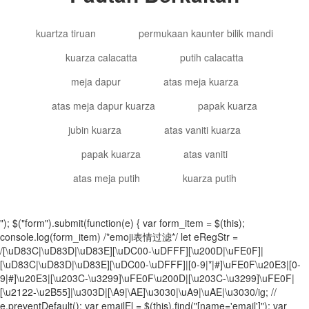
kuartza tiruan
permukaan kaunter bilik mandi
kuarza calacatta
putih calacatta
meja dapur
atas meja kuarza
atas meja dapur kuarza
papak kuarza
jubin kuarza
atas vaniti kuarza
papak kuarza
atas vaniti
atas meja putih
kuarza putih
"); $("form").submit(function(e) { var form_item = $(this);
console.log(form_item) /*emoji表情过滤*/ let eRegStr =
/[\uD83C|\uD83D|\uD83E][\uDC00-\uDFFF][\u200D|\uFE0F]|
[\uD83C|\uD83D|\uD83E][\uDC00-\uDFFF]|[0-9|*|#]\uFE0F\u20E3|[0-
9|#]\u20E3|[\u203C-\u3299]\uFE0F\u200D|[\u203C-\u3299]\uFE0F|
[\u2122-\u2B55]|\u303D|[\A9|\AE]\u3030|\uA9|\uAE|\u3030/ig; //
e.preventDefault(); var emailEl = $(this).find("[name='email']"); var