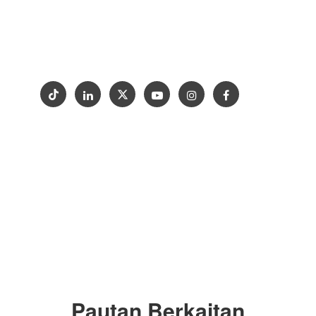
MEJA DAPUR
Mengapa Goldtop
Sokongan
Projek
Hubungi Kami
Pameran
Hak Cipta © 2012-2024 Goldtop Stone 2024
Hak Cipta Terpelihara
Pautan Berkaitan