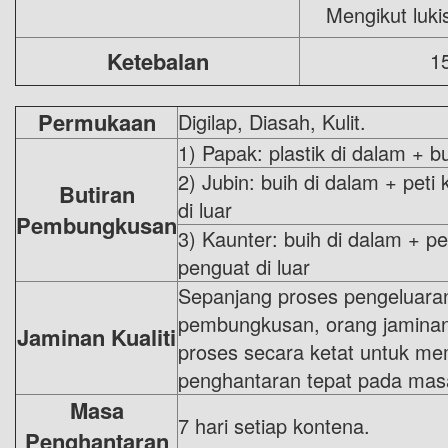
Mengikut luk
Ketebalan
1
Permukaan
Digilap, Diasah, Kulit.
1) Papak: plastik di dalam + b
2) Jubin: buih di dalam + peti
Butiran
di luar
Pembungkusan
3) Kaunter: buih di dalam + pe
penguat di luar
Sepanjang proses pengeluaran,
pembungkusan, orang jaminan 
Jaminan Kualiti
proses secara ketat untuk mem
penghantaran tepat pada mas
Masa
7 hari setiap kontena.
Penghantaran