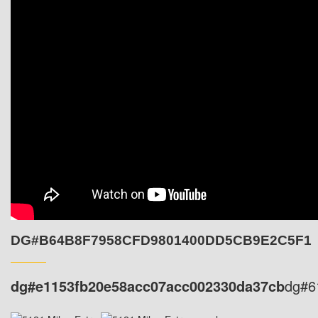
DG#B64B8F7958CFD9801400DD5CB9E2C5F1
dg#e1153fb20e58acc07acc002330da37cb
dg#6