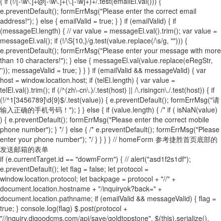
{ if (!/[-\w\.]+@[-\w\.]+(\.[-\w]+)+/.test(emailEl.val())) {
e.preventDefault(); formErrMsg("Please enter the correct email
address!"); } else { emailValid = true; } } if (emailValid) { if
(messageEl.length) { // var value = messageEl.val().trim(); var value =
messageEl.val(); if (!/\S{10,}/g.test(value.replace(/\s/g, ""))) {
e.preventDefault(); formErrMsg("Please enter your message with more
than 10 characters!"); } else { messageEl.val(value.replace(eRegStr,
'')); messageValid = true; } } } if (emailValid && messageValid) { var
host = window.location.host; if (telEl.length) { var value =
telEl.val().trim(); if (/^(zh\-cn\.)/.test(host) || /\.risingcn\./.test(host)) { if
(!/^1[3456789]\d{9}$/.test(value)) { e.preventDefault(); formErrMsg("请
输入正确的手机号码！"); } } else { if (value.length) { /* if ( isNaN(value)
) { e.preventDefault(); formErrMsg("Please enter the correct mobile
phone number"); } */ } else { /* e.preventDefault(); formErrMsg("Please
enter your phone number"); */ } } } } // homeForm 参考捷胜首页底部的
发送邮箱的表单
if (e.currentTarget.id == "dowmForm") { // alert("asd1f2s1df");
e.preventDefault(); let flag = false; let protocol =
window.location.protocol; let backpage = protocol + "//" +
document.location.hostname + "/inquiryok?back=" +
document.location.pathname; if (emailValid && messageValid) { flag =
true; } console.log(flag) $.post(protocol +
"//inquiry.digoodcms.com/api/save/goldtopstone", $(this).serialize(),