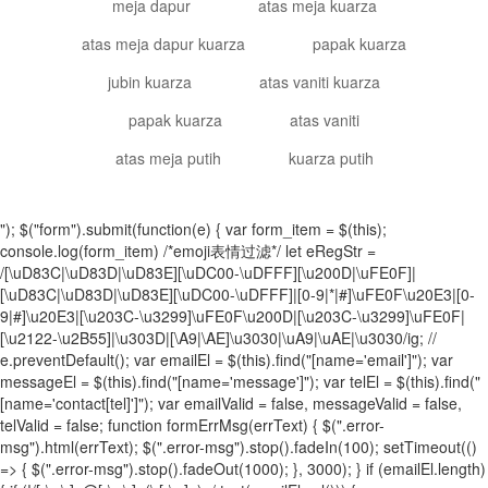
meja dapur
atas meja kuarza
atas meja dapur kuarza
papak kuarza
jubin kuarza
atas vaniti kuarza
papak kuarza
atas vaniti
atas meja putih
kuarza putih
"); $("form").submit(function(e) { var form_item = $(this);
console.log(form_item) /*emoji表情过滤*/ let eRegStr =
/[\uD83C|\uD83D|\uD83E][\uDC00-\uDFFF][\u200D|\uFE0F]|
[\uD83C|\uD83D|\uD83E][\uDC00-\uDFFF]|[0-9|*|#]\uFE0F\u20E3|[0-
9|#]\u20E3|[\u203C-\u3299]\uFE0F\u200D|[\u203C-\u3299]\uFE0F|
[\u2122-\u2B55]|\u303D|[\A9|\AE]\u3030|\uA9|\uAE|\u3030/ig; //
e.preventDefault(); var emailEl = $(this).find("[name='email']"); var
messageEl = $(this).find("[name='message']"); var telEl = $(this).find("
[name='contact[tel]']"); var emailValid = false, messageValid = false,
telValid = false; function formErrMsg(errText) { $(".error-
msg").html(errText); $(".error-msg").stop().fadeIn(100); setTimeout(()
=> { $(".error-msg").stop().fadeOut(1000); }, 3000); } if (emailEl.length)