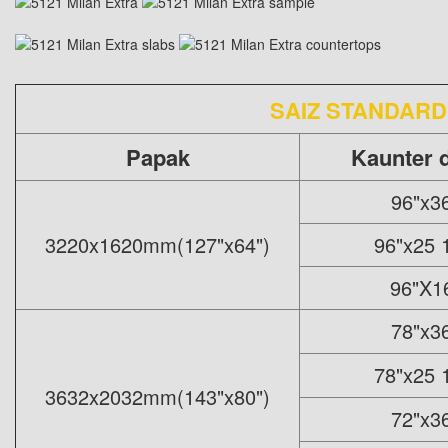
SAIZ STANDAR
Papak
Kaunter 
96"x3
3220x1620mm(127"x64")
96"x25 
96"X1
78"x3
78"x25 
3632x2032mm(143"x80")
72"x3