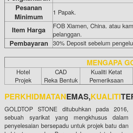
Pesanan
1 Papak.
Minimum
FOB Xiamen, China. atau kami
Item Harga
pelanggan.
Pembayaran
30% Deposit sebelum pengelu
MENGAPA G
Hotel
CAD
Kualiti Ketat
Projek
Reka Bentuk
Pemeriksaan
PERKHIDMATAN
EMAS,
KUALITI
TE
GOLDTOP STONE ditubuhkan pada 2016,
sebuah syarikat yang mengkhusus dalam
penyelesaian bersepadu untuk projek batu dan