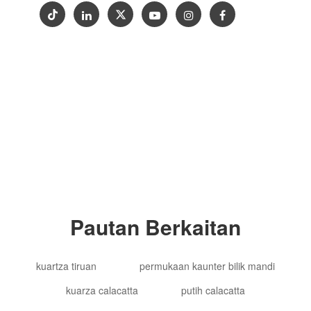
Hak Cipta © 2012-2024 Goldtop Stone 2024
Hak Cipta Terpelihara
Pautan Berkaitan
kuartza tiruan
permukaan kaunter bilik mandi
kuarza calacatta
putih calacatta