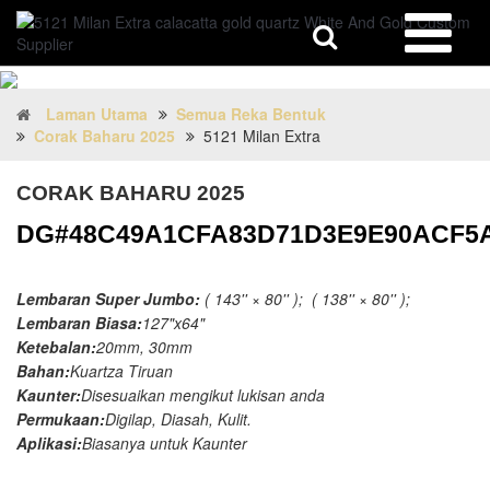
Laman Utama
Semua Reka Bentuk
Corak Baharu 2025
5121 Milan Extra
CORAK BAHARU 2025
DG#48C49A1CFA83D71D3E9E90ACF5
Lembaran Super Jumbo:
( 143'' × 80'' ); ( 138'' × 80'' );
Lembaran Biasa:
127"x64"
Ketebalan:
20mm, 30mm
Bahan:
Kuartza Tiruan
Kaunter:
Disesuaikan mengikut lukisan anda
Permukaan:
Digilap, Diasah, Kulit.
Aplikasi:
Biasanya untuk Kaunter