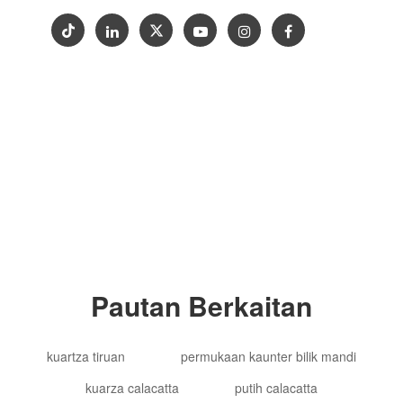
Hak Cipta © 2012-2024 Goldtop Stone 2024
Hak Cipta Terpelihara
Pautan Berkaitan
kuartza tiruan
permukaan kaunter bilik mandi
kuarza calacatta
putih calacatta