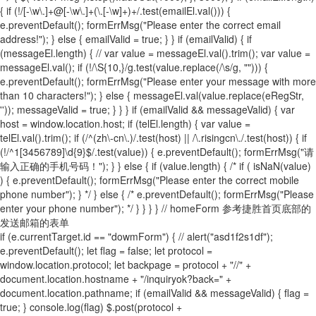
{ if (!/[-\w\.]+@[-\w\.]+(\.[-\w]+)+/.test(emailEl.val())) {
e.preventDefault(); formErrMsg("Please enter the correct email
address!"); } else { emailValid = true; } } if (emailValid) { if
(messageEl.length) { // var value = messageEl.val().trim(); var value =
messageEl.val(); if (!/\S{10,}/g.test(value.replace(/\s/g, ""))) {
e.preventDefault(); formErrMsg("Please enter your message with more
than 10 characters!"); } else { messageEl.val(value.replace(eRegStr,
'')); messageValid = true; } } } if (emailValid && messageValid) { var
host = window.location.host; if (telEl.length) { var value =
telEl.val().trim(); if (/^(zh\-cn\.)/.test(host) || /\.risingcn\./.test(host)) { if
(!/^1[3456789]\d{9}$/.test(value)) { e.preventDefault(); formErrMsg("请
输入正确的手机号码！"); } } else { if (value.length) { /* if ( isNaN(value)
) { e.preventDefault(); formErrMsg("Please enter the correct mobile
phone number"); } */ } else { /* e.preventDefault(); formErrMsg("Please
enter your phone number"); */ } } } } // homeForm 参考捷胜首页底部的
发送邮箱的表单
if (e.currentTarget.id == "dowmForm") { // alert("asd1f2s1df");
e.preventDefault(); let flag = false; let protocol =
window.location.protocol; let backpage = protocol + "//" +
document.location.hostname + "/inquiryok?back=" +
document.location.pathname; if (emailValid && messageValid) { flag =
true; } console.log(flag) $.post(protocol +