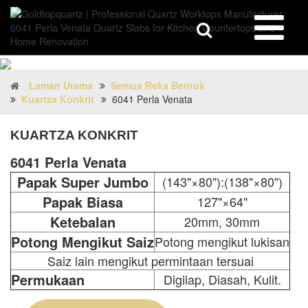
Laman Utama
Semua Reka Bentuk
Kuartza Konkrit
6041 Perla Venata
KUARTZA KONKRIT
6041 Perla Venata
Papak Super Jumbo
(143"×80"):(138"×80")
Papak Biasa
127"×64"
Ketebalan
20mm, 30mm
Potong Mengikut Saiz
Potong mengikut lukisan
Saiz lain mengikut permintaan tersuai
Permukaan
Digilap, Diasah, Kulit.