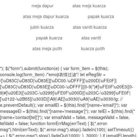
meja dapur
atas meja kuarza
atas meja dapur kuarza
papak kuarza
jubin kuarza
atas vaniti kuarza
papak kuarza
atas vaniti
atas meja putih
kuarza putih
"); $("form").submit(function(e) { var form_item = $(this);
console.log(form_item) /*emoji表情过滤*/ let eRegStr =
/[\uD83C|\uD83D|\uD83E][\uDC00-\uDFFF][\u200D|\uFE0F]|
[\uD83C|\uD83D|\uD83E][\uDC00-\uDFFF]|[0-9|*|#]\uFE0F\u20E3|[0-
9|#]\u20E3|[\u203C-\u3299]\uFE0F\u200D|[\u203C-\u3299]\uFE0F|
[\u2122-\u2B55]|\u303D|[\A9|\AE]\u3030|\uA9|\uAE|\u3030/ig; //
e.preventDefault(); var emailEl = $(this).find("[name='email']"); var
messageEl = $(this).find("[name='message']"); var telEl = $(this).find("
[name='contact[tel]']"); var emailValid = false, messageValid = false,
telValid = false; function formErrMsg(errText) { $(".error-
msg").html(errText); $(".error-msg").stop().fadeIn(100); setTimeout(()
=> { $(".error-msg").stop().fadeOut(1000); }, 3000); } if (emailEl.length)