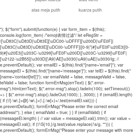
atas meja putih
kuarza putih
"); $("form").submit(function(e) { var form_item = $(this);
console.log(form_item) /*emoji表情过滤*/ let eRegStr =
/[\uD83C|\uD83D|\uD83E][\uDC00-\uDFFF][\u200D|\uFE0F]|
[\uD83C|\uD83D|\uD83E][\uDC00-\uDFFF]|[0-9|*|#]\uFE0F\u20E3|[0-
9|#]\u20E3|[\u203C-\u3299]\uFE0F\u200D|[\u203C-\u3299]\uFE0F|
[\u2122-\u2B55]|\u303D|[\A9|\AE]\u3030|\uA9|\uAE|\u3030/ig; //
e.preventDefault(); var emailEl = $(this).find("[name='email']"); var
messageEl = $(this).find("[name='message']"); var telEl = $(this).find("
[name='contact[tel]']"); var emailValid = false, messageValid = false,
telValid = false; function formErrMsg(errText) { $(".error-
msg").html(errText); $(".error-msg").stop().fadeIn(100); setTimeout(()
=> { $(".error-msg").stop().fadeOut(1000); }, 3000); } if (emailEl.length)
{ if (!/[-\w\.]+@[-\w\.]+(\.[-\w]+)+/.test(emailEl.val())) {
e.preventDefault(); formErrMsg("Please enter the correct email
address!"); } else { emailValid = true; } } if (emailValid) { if
(messageEl.length) { // var value = messageEl.val().trim(); var value =
messageEl.val(); if (!/\S{10,}/g.test(value.replace(/\s/g, ""))) {
e.preventDefault(); formErrMsg("Please enter your message with more