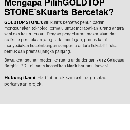
Mengapa Pilih
GOLDTOP
STONE's
Kuarts Bercetak?
GOLDTOP STONE's
siri kuarts bercetak penuh badan
menggunakan teknologi termaju untuk merapatkan jurang antara
seni dan kejuruteraan. Dengan pengeluaran mesra alam dan
realisme permukaan yang tiada tandingan, produk kami
menyediakan keseimbangan sempurna antara fleksibiliti reka
bentuk dan prestasi jangka panjang.
Bawa keanggunan moden ke ruang anda dengan 7012 Calacatta
Borghini PD—di mana kecantikan klasik bertemu inovasi.
Hubungi kami
t
Hari ini untuk sampel, harga, atau
pertanyaan projek.
LOKASI USA: 1800 PEACHTREE ST NW STE
410, ATLANTA, GA 30309