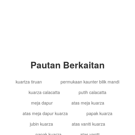
Hak Cipta © 2012-2024 Goldtop Stone 2024
Hak Cipta Terpelihara
Pautan Berkaitan
kuartza tiruan
permukaan kaunter bilik mandi
kuarza calacatta
putih calacatta
meja dapur
atas meja kuarza
atas meja dapur kuarza
papak kuarza
jubin kuarza
atas vaniti kuarza
papak kuarza
atas vaniti