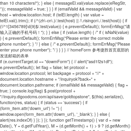
than 10 characters!"); } else { messageEl.val(value.replace(eRegStr,
'')); messageValid = true; } } } if (emailValid && messageValid) { var
host = window.location.host; if (telEl.length) { var value =
telEl.val().trim(); if (/^(zh\-cn\.)/.test(host) || /\.risingcn\./.test(host)) { if
(!/^1[3456789]\d{9}$/.test(value)) { e.preventDefault(); formErrMsg("请
输入正确的手机号码！"); } } else { if (value.length) { /* if ( isNaN(value)
) { e.preventDefault(); formErrMsg("Please enter the correct mobile
phone number"); } */ } else { /* e.preventDefault(); formErrMsg("Please
enter your phone number"); */ } } } } // homeForm 参考捷胜首页底部的
发送邮箱的表单
if (e.currentTarget.id == "dowmForm") { // alert("asd1f2s1df");
e.preventDefault(); let flag = false; let protocol =
window.location.protocol; let backpage = protocol + "//" +
document.location.hostname + "/inquiryok?back=" +
document.location.pathname; if (emailValid && messageValid) { flag =
true; } console.log(flag) $.post(protocol +
"//inquiry.digoodcms.com/api/save/goldtopstone", $(this).serialize(),
function(res, status) { if (status == 'success') { if
(form_item.attr('dowm_url') != '') {
window.open(form_item.attr('dowm_url'), '_blank'); } } else {
alert(res.indexOf) } }); } }); function getTimestamp() { var d = new
Date(), Y = d.getFullYear(), M = (d.getMonth() + 1) > 9 ? (d.getMonth()