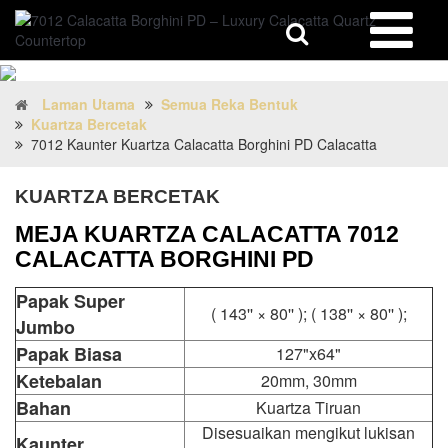
Laman Utama
Semua Reka Bentuk
Kuartza Bercetak
7012 Kaunter Kuartza Calacatta Borghini PD Calacatta
KUARTZA BERCETAK
MEJA KUARTZA CALACATTA 7012
CALACATTA BORGHINI PD
Papak Super
( 143'' × 80'' ); ( 138'' × 80'' );
Jumbo
Papak Biasa
127"x64"
Ketebalan
20mm, 30mm
Bahan
Kuartza Tiruan
Disesuaikan mengikut lukisan
Kaunter