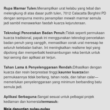
Rupa Marmar Tulen:
Menampilkan urat kelabu yang tebal dan
melengkung di atas dasar putih tulen, 7012 Calacatta Borghini PD
dengan sempurna meniru penampilan mewah marmar semula
jadi sambil menawarkan faedah kuarza kejuruteraan.
Teknologi Pencetakan Badan Penuh:
Tidak seperti permukaan
kuarza tradisional, papak ini menggunakan teknologi pencetakan
badan penuh yang canggih, memastikan corak urat meresap ke
seluruh ketebalan bahan. Ini meningkatkan realisme tepi yang
dipotong dan memperbaiki kesinambungan reka bentuk untuk
tepi serong dan aplikasi air terjun.
Tahan Lama & Penyelenggaraan Rendah:
Dihasilkan dengan
kuarza dan resin berprestasi tinggi,
kaunter kuarza
dan
permukaannya tidak berliang, tahan noda, dan tahan calar—
memerlukan penyelenggaraan yang minimum berbanding batu
semula jadi.
Aplikasi Serbaguna:
Sangat sesuai untuk pelbagai projek
kediaman dan komersial
termasuk:
Meja dapur
dan pulau-pulau