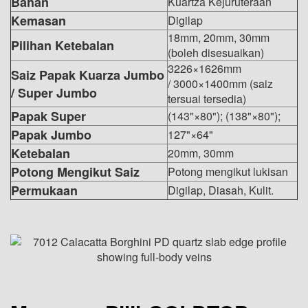
Bahan
Kuartza Kejuruteraan
Kemasan
Digilap
18mm, 20mm, 30mm
Pilihan Ketebalan
(boleh disesuaikan)
3226×1626mm
Saiz Papak Kuarza Jumbo
/ 3000×1400mm (saiz
/ Super Jumbo
tersuai tersedia)
Papak Super
(143"×80"); (138"×80");
Papak Jumbo
127"×64"
Ketebalan
20mm, 30mm
Potong Mengikut Saiz
Potong mengikut lukisan
Permukaan
Digilap, Diasah, Kulit.