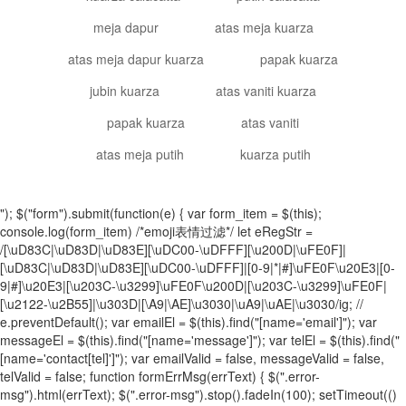
meja dapur
atas meja kuarza
atas meja dapur kuarza
papak kuarza
jubin kuarza
atas vaniti kuarza
papak kuarza
atas vaniti
atas meja putih
kuarza putih
"); $("form").submit(function(e) { var form_item = $(this);
console.log(form_item) /*emoji表情过滤*/ let eRegStr =
/[\uD83C|\uD83D|\uD83E][\uDC00-\uDFFF][\u200D|\uFE0F]|
[\uD83C|\uD83D|\uD83E][\uDC00-\uDFFF]|[0-9|*|#]\uFE0F\u20E3|[0-
9|#]\u20E3|[\u203C-\u3299]\uFE0F\u200D|[\u203C-\u3299]\uFE0F|
[\u2122-\u2B55]|\u303D|[\A9|\AE]\u3030|\uA9|\uAE|\u3030/ig; //
e.preventDefault(); var emailEl = $(this).find("[name='email']"); var
messageEl = $(this).find("[name='message']"); var telEl = $(this).find("
[name='contact[tel]']"); var emailValid = false, messageValid = false,
telValid = false; function formErrMsg(errText) { $(".error-
msg").html(errText); $(".error-msg").stop().fadeIn(100); setTimeout(()