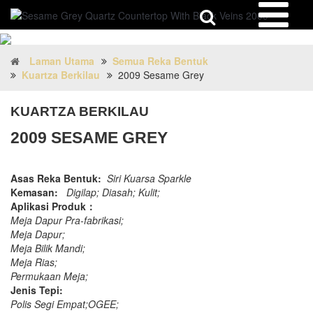
Laman Utama
Semua Reka Bentuk
Kuartza Berkilau
2009 Sesame Grey
KUARTZA BERKILAU
2009 SESAME GREY
Asas Reka Bentuk:
Siri Kuarsa Sparkle
Kemasan:
Digilap; Diasah; Kulit;
Aplikasi Produk：
Meja Dapur Pra-fabrikasi;
Meja Dapur;
Meja Bilik Mandi;
Meja Rias;
Permukaan Meja;
Jenis Tepi:
Polis Segi Empat;OGEE;