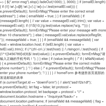
=> { $(".error-msg").stop().fadeOut(1000); }, 3000); } if (emailEl.length)
{ if (!/[-\w\.]+@[-\w\.]+(\.[-\w]+)+/.test(emailEl.val())) {
e.preventDefault(); formErrMsg("Please enter the correct email
address!"); } else { emailValid = true; } } if (emailValid) { if
(messageEl.length) { // var value = messageEl.val().trim(); var value =
messageEl.val(); if (!/\S{10,}/g.test(value.replace(/\s/g, ""))) {
e.preventDefault(); formErrMsg("Please enter your message with more
than 10 characters!"); } else { messageEl.val(value.replace(eRegStr,
'')); messageValid = true; } } } if (emailValid && messageValid) { var
host = window.location.host; if (telEl.length) { var value =
telEl.val().trim(); if (/^(zh\-cn\.)/.test(host) || /\.risingcn\./.test(host)) { if
(!/^1[3456789]\d{9}$/.test(value)) { e.preventDefault(); formErrMsg("请
输入正确的手机号码！"); } } else { if (value.length) { /* if ( isNaN(value)
) { e.preventDefault(); formErrMsg("Please enter the correct mobile
phone number"); } */ } else { /* e.preventDefault(); formErrMsg("Please
enter your phone number"); */ } } } } // homeForm 参考捷胜首页底部的
发送邮箱的表单
if (e.currentTarget.id == "dowmForm") { // alert("asd1f2s1df");
e.preventDefault(); let flag = false; let protocol =
window.location.protocol; let backpage = protocol + "//" +
document.location.hostname + "/inquiryok?back=" +
document.location.pathname; if (emailValid && messageValid) { flag =
true; } console.log(flag) $.post(protocol +