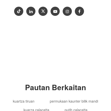
Hak Cipta © 2012-2024 Goldtop Stone 2024
Hak Cipta Terpelihara
Pautan Berkaitan
kuartza tiruan
permukaan kaunter bilik mandi
kuarza calacatta
putih calacatta